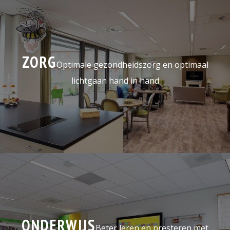
ZORG
Optimale gezondheidszorg en optimaal
lichtgaan hand in hand
ONDERWIJS
Beter leren en presteren met